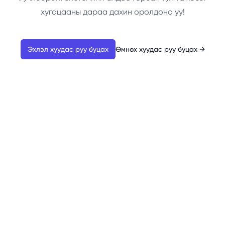
хугацааны дараа дахин оролдоно уу!
Эхлэл хуудас руу буцах
Өмнөх хуудас руу буцах
→