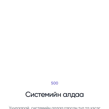
500
Системийн алдаа
Уучлаарай, системийн алдаа гарсан тул та хэсэг