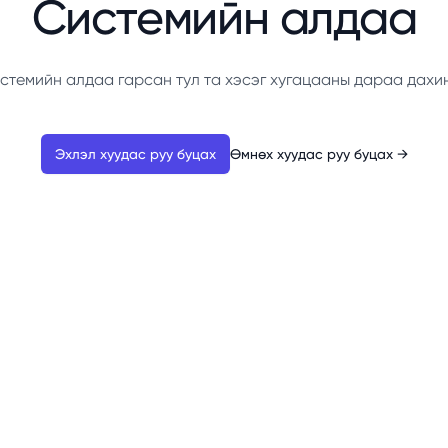
Системийн алдаа
стемийн алдаа гарсан тул та хэсэг хугацааны дараа дахи
Эхлэл хуудас руу буцах
Өмнөх хуудас руу буцах
→