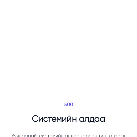
500
Системийн алдаа
Уучлаарай, системийн алдаа гарсан тул та хэсэг