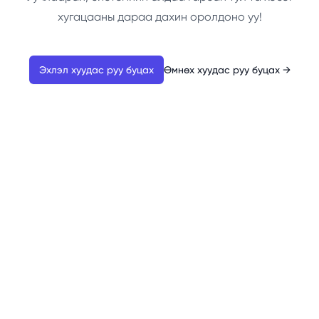
хугацааны дараа дахин оролдоно уу!
Эхлэл хуудас руу буцах
Өмнөх хуудас руу буцах
→