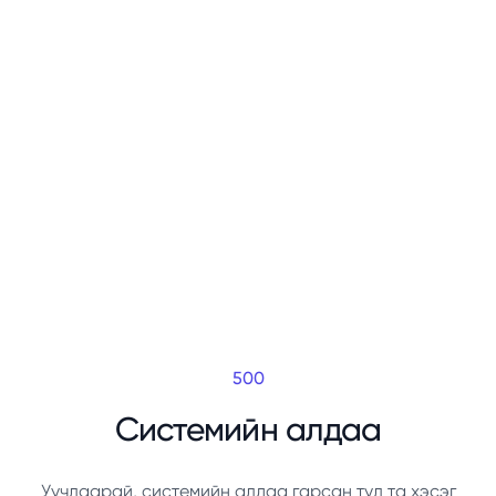
500
Системийн алдаа
Уучлаарай, системийн алдаа гарсан тул та хэсэг