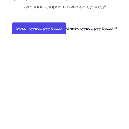
хугацааны дараа дахин оролдоно уу!
Эхлэл хуудас руу буцах
Өмнөх хуудас руу буцах
→