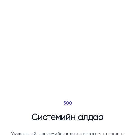
500
Системийн алдаа
Уучлаарай, системийн алдаа гарсан тул та хэсэг