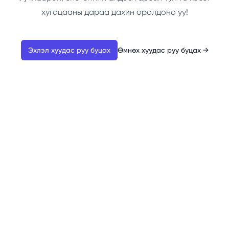
хугацааны дараа дахин оролдоно уу!
Эхлэл хуудас руу буцах
Өмнөх хуудас руу буцах
→