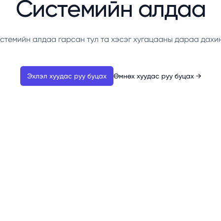
Системийн алдаа
стемийн алдаа гарсан тул та хэсэг хугацааны дараа дахи
Эхлэл хуудас руу буцах
Өмнөх хуудас руу буцах
→