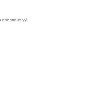
н оролдоно уу!