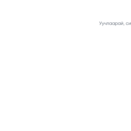
Уучлаарай, си