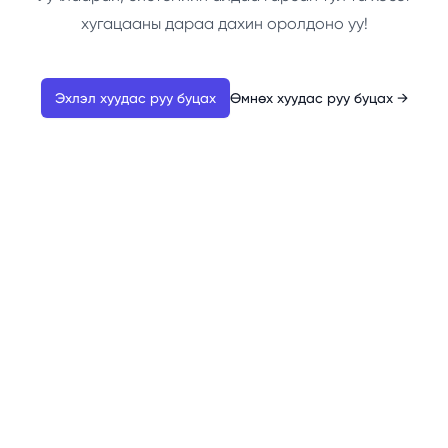
хугацааны дараа дахин оролдоно уу!
Эхлэл хуудас руу буцах
Өмнөх хуудас руу буцах
→