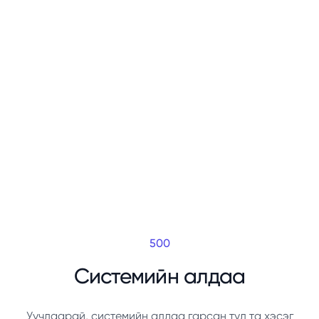
500
Системийн алдаа
Уучлаарай, системийн алдаа гарсан тул та хэсэг