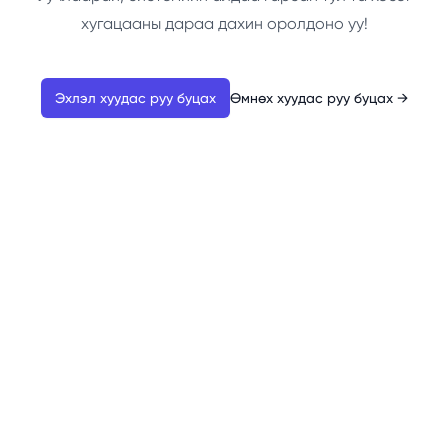
хугацааны дараа дахин оролдоно уу!
Эхлэл хуудас руу буцах
Өмнөх хуудас руу буцах
→