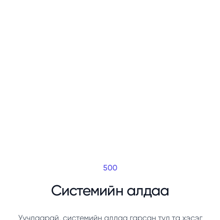
500
Системийн алдаа
Уучлаарай, системийн алдаа гарсан тул та хэсэг