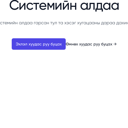
Системийн алдаа
стемийн алдаа гарсан тул та хэсэг хугацааны дараа дахи
Эхлэл хуудас руу буцах
Өмнөх хуудас руу буцах
→