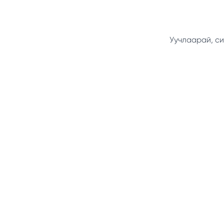
Уучлаарай, си