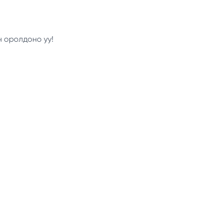
н оролдоно уу!