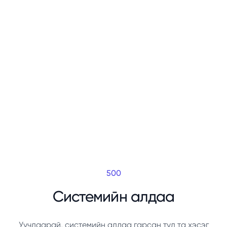
500
Системийн алдаа
Уучлаарай, системийн алдаа гарсан тул та хэсэг