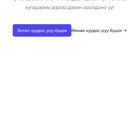
хугацааны дараа дахин оролдоно уу!
Эхлэл хуудас руу буцах
Өмнөх хуудас руу буцах
→