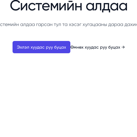
Системийн алдаа
стемийн алдаа гарсан тул та хэсэг хугацааны дараа дахи
Эхлэл хуудас руу буцах
Өмнөх хуудас руу буцах
→