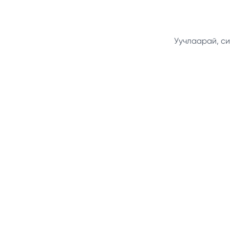
Уучлаарай, си