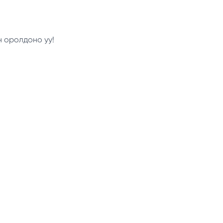
н оролдоно уу!