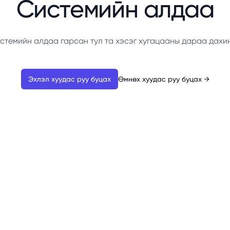
Системийн алдаа
стемийн алдаа гарсан тул та хэсэг хугацааны дараа дахи
Эхлэл хуудас руу буцах
Өмнөх хуудас руу буцах
→