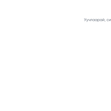
Уучлаарай, си