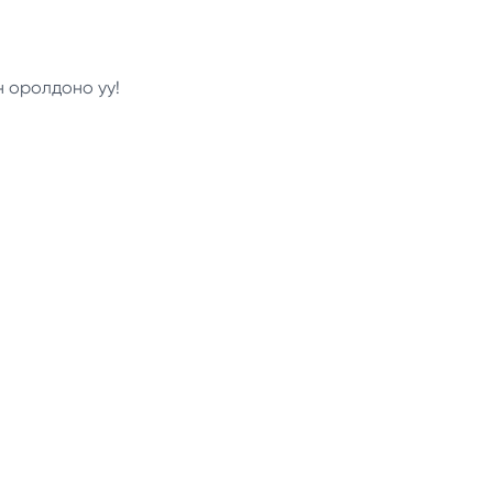
н оролдоно уу!