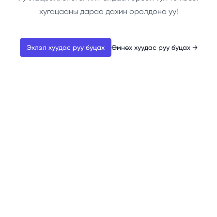
хугацааны дараа дахин оролдоно уу!
Эхлэл хуудас руу буцах
Өмнөх хуудас руу буцах
→