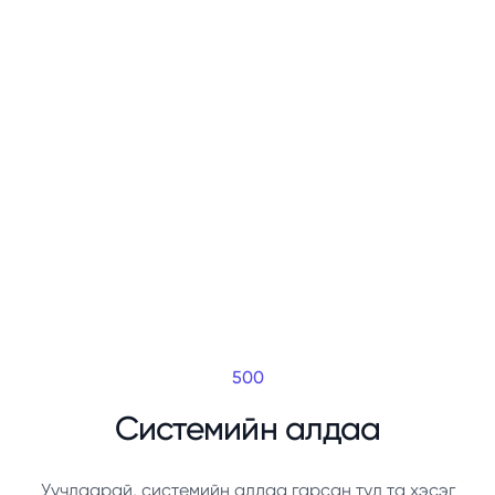
500
Системийн алдаа
Уучлаарай, системийн алдаа гарсан тул та хэсэг