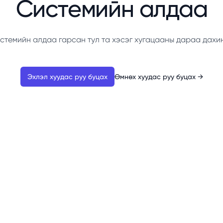
Системийн алдаа
стемийн алдаа гарсан тул та хэсэг хугацааны дараа дахи
Эхлэл хуудас руу буцах
Өмнөх хуудас руу буцах
→