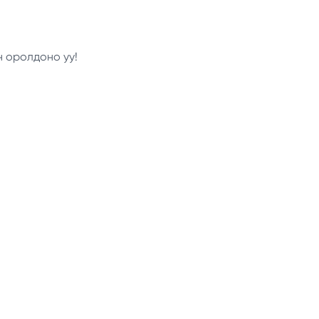
н оролдоно уу!