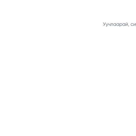
Уучлаарай, си