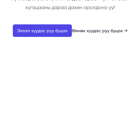
хугацааны дараа дахин оролдоно уу!
Эхлэл хуудас руу буцах
Өмнөх хуудас руу буцах
→