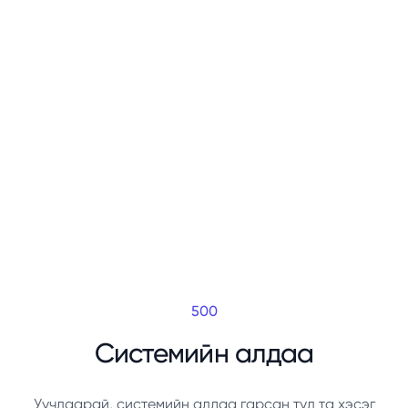
500
Системийн алдаа
Уучлаарай, системийн алдаа гарсан тул та хэсэг