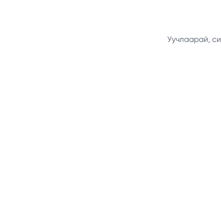
Уучлаарай, си