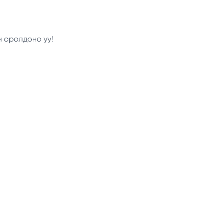
н оролдоно уу!