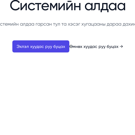
Системийн алдаа
стемийн алдаа гарсан тул та хэсэг хугацааны дараа дахи
Эхлэл хуудас руу буцах
Өмнөх хуудас руу буцах
→