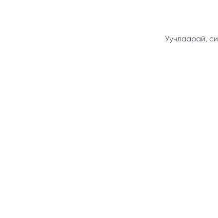
Уучлаарай, си