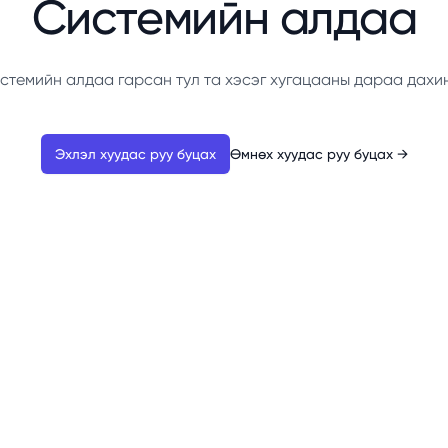
Системийн алдаа
стемийн алдаа гарсан тул та хэсэг хугацааны дараа дахи
Эхлэл хуудас руу буцах
Өмнөх хуудас руу буцах
→