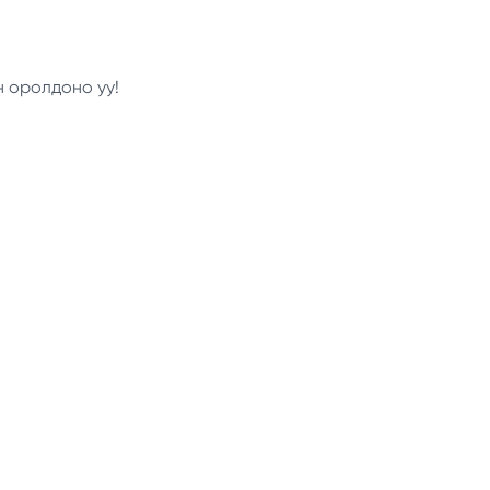
н оролдоно уу!