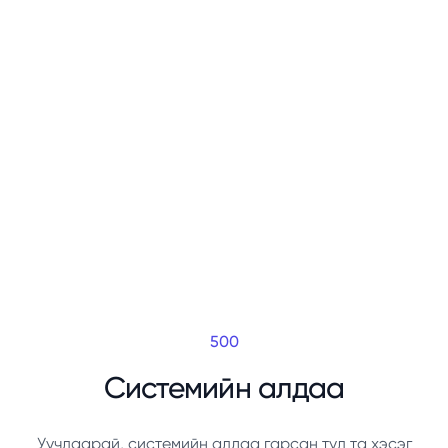
500
Системийн алдаа
Уучлаарай, системийн алдаа гарсан тул та хэсэг