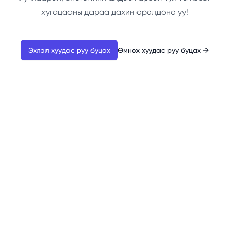
хугацааны дараа дахин оролдоно уу!
Эхлэл хуудас руу буцах
Өмнөх хуудас руу буцах
→