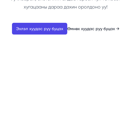
хугацааны дараа дахин оролдоно уу!
Эхлэл хуудас руу буцах
Өмнөх хуудас руу буцах
→