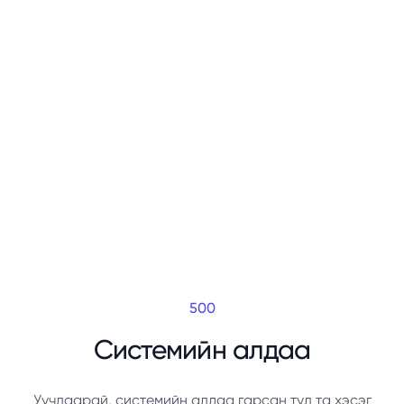
500
Системийн алдаа
Уучлаарай, системийн алдаа гарсан тул та хэсэг