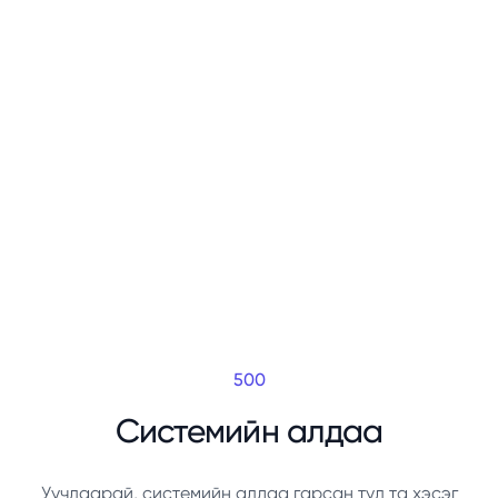
500
Системийн алдаа
Уучлаарай, системийн алдаа гарсан тул та хэсэг