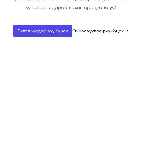
хугацааны дараа дахин оролдоно уу!
Эхлэл хуудас руу буцах
Өмнөх хуудас руу буцах
→