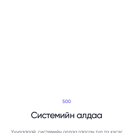
500
Системийн алдаа
Уучлаарай, системийн алдаа гарсан тул та хэсэг