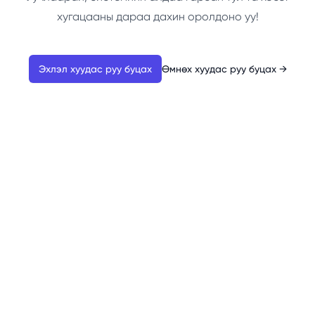
хугацааны дараа дахин оролдоно уу!
Эхлэл хуудас руу буцах
Өмнөх хуудас руу буцах
→