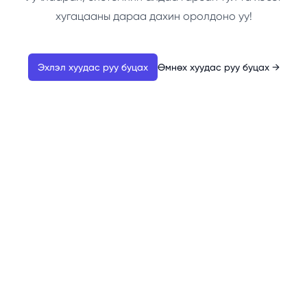
хугацааны дараа дахин оролдоно уу!
Эхлэл хуудас руу буцах
Өмнөх хуудас руу буцах
→