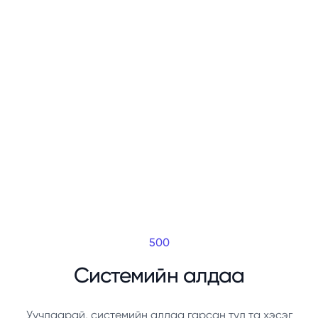
500
Системийн алдаа
Уучлаарай, системийн алдаа гарсан тул та хэсэг