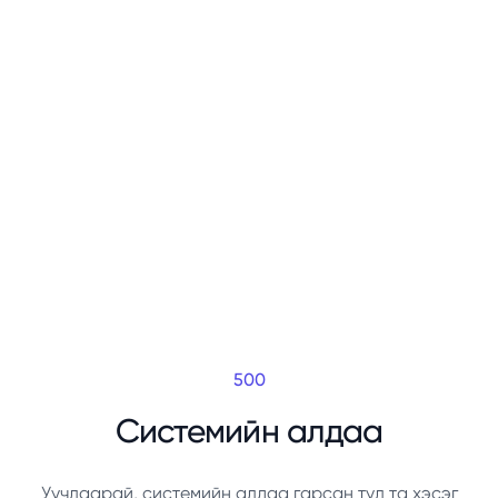
500
Системийн алдаа
Уучлаарай, системийн алдаа гарсан тул та хэсэг