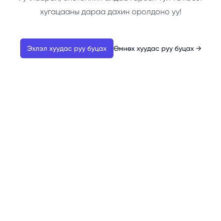
хугацааны дараа дахин оролдоно уу!
Эхлэл хуудас руу буцах
Өмнөх хуудас руу буцах
→