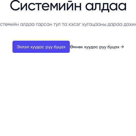
Системийн алдаа
стемийн алдаа гарсан тул та хэсэг хугацааны дараа дахи
Эхлэл хуудас руу буцах
Өмнөх хуудас руу буцах
→