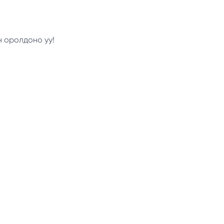
н оролдоно уу!