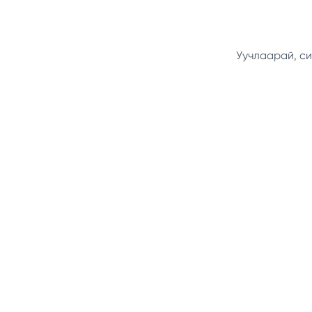
Уучлаарай, си