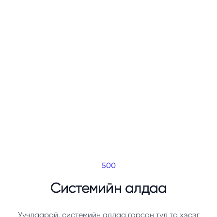
500
Системийн алдаа
Уучлаарай, системийн алдаа гарсан тул та хэсэг