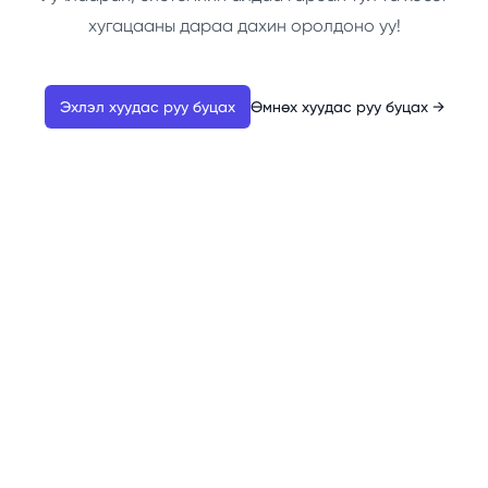
хугацааны дараа дахин оролдоно уу!
Эхлэл хуудас руу буцах
Өмнөх хуудас руу буцах
→