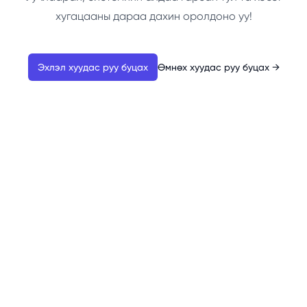
хугацааны дараа дахин оролдоно уу!
Эхлэл хуудас руу буцах
Өмнөх хуудас руу буцах
→