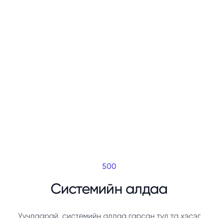
500
Системийн алдаа
Уучлаарай, системийн алдаа гарсан тул та хэсэг