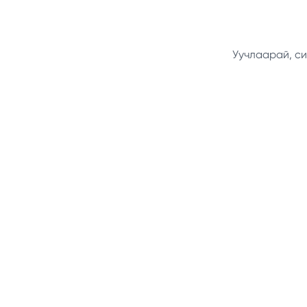
Уучлаарай, си