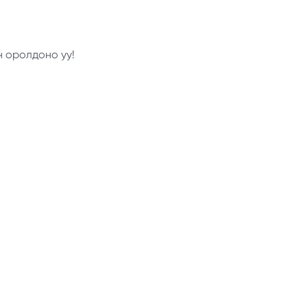
н оролдоно уу!