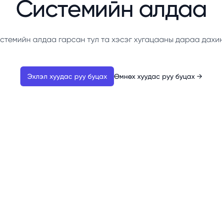
Системийн алдаа
стемийн алдаа гарсан тул та хэсэг хугацааны дараа дахи
Эхлэл хуудас руу буцах
Өмнөх хуудас руу буцах
→