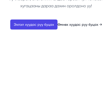
хугацааны дараа дахин оролдоно уу!
Эхлэл хуудас руу буцах
Өмнөх хуудас руу буцах
→