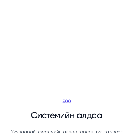
500
Системийн алдаа
Уучлаарай, системийн алдаа гарсан тул та хэсэг