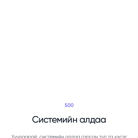
500
Системийн алдаа
Уучлаарай, системийн алдаа гарсан тул та хэсэг