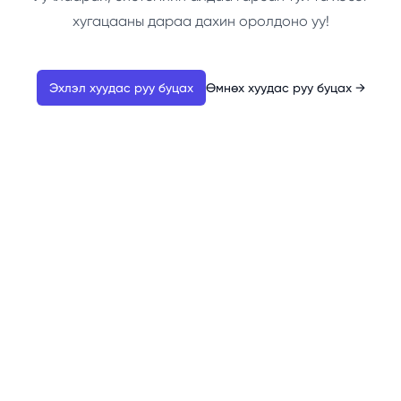
хугацааны дараа дахин оролдоно уу!
Эхлэл хуудас руу буцах
Өмнөх хуудас руу буцах
→