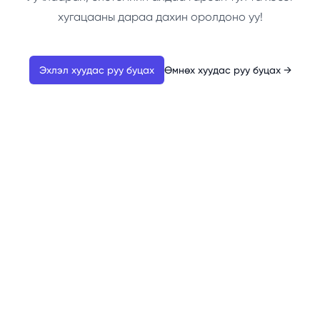
хугацааны дараа дахин оролдоно уу!
Эхлэл хуудас руу буцах
Өмнөх хуудас руу буцах
→