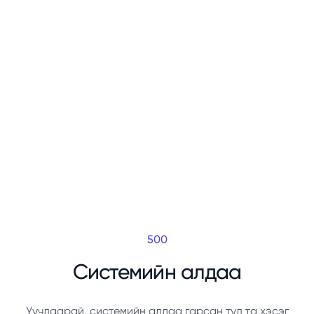
500
Системийн алдаа
Уучлаарай, системийн алдаа гарсан тул та хэсэг