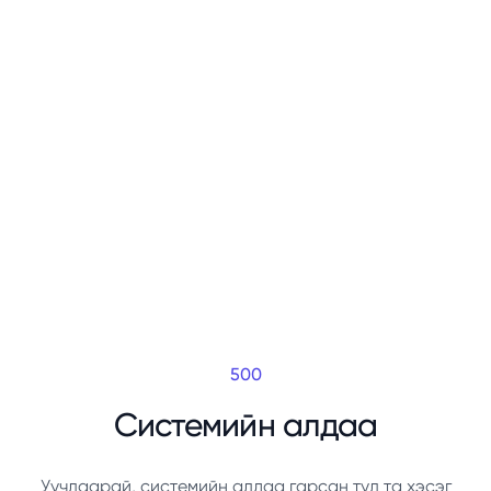
500
Системийн алдаа
Уучлаарай, системийн алдаа гарсан тул та хэсэг