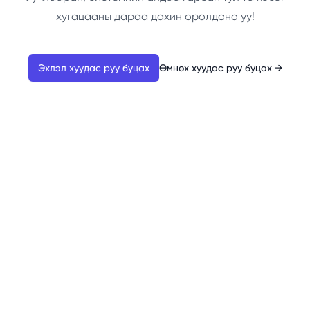
хугацааны дараа дахин оролдоно уу!
Эхлэл хуудас руу буцах
Өмнөх хуудас руу буцах
→