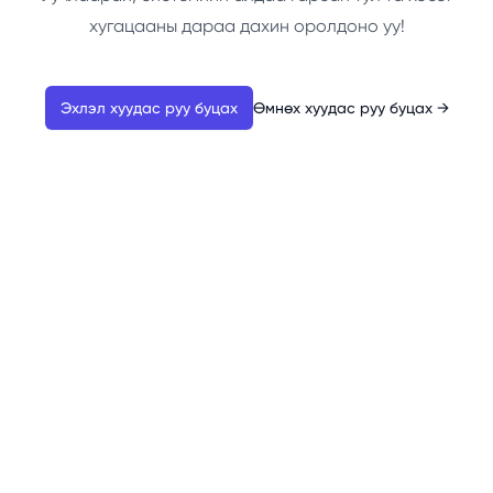
хугацааны дараа дахин оролдоно уу!
Эхлэл хуудас руу буцах
Өмнөх хуудас руу буцах
→