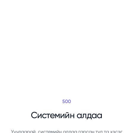
500
Системийн алдаа
Уучлаарай, системийн алдаа гарсан тул та хэсэг