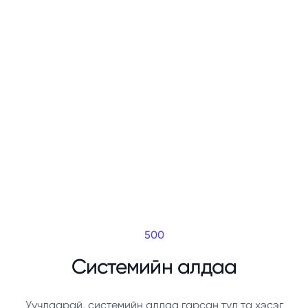
500
Системийн алдаа
Уучлаарай, системийн алдаа гарсан тул та хэсэг