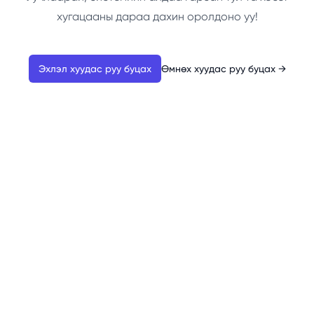
хугацааны дараа дахин оролдоно уу!
Эхлэл хуудас руу буцах
Өмнөх хуудас руу буцах
→