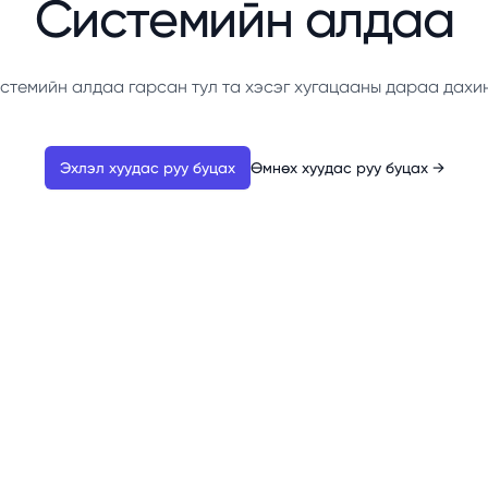
Системийн алдаа
стемийн алдаа гарсан тул та хэсэг хугацааны дараа дахи
Эхлэл хуудас руу буцах
Өмнөх хуудас руу буцах
→