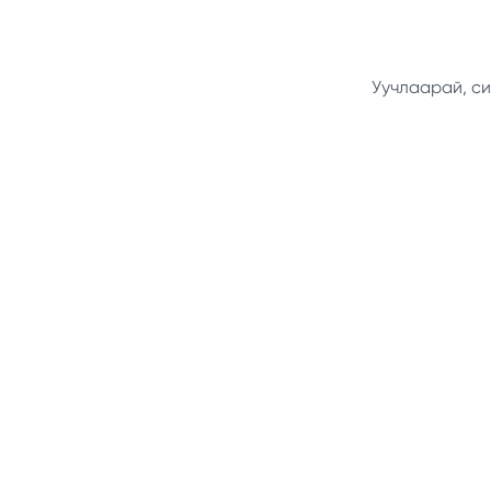
Уучлаарай, си