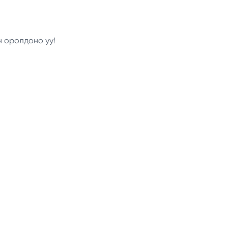
н оролдоно уу!