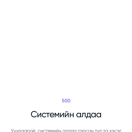
500
Системийн алдаа
Уучлаарай, системийн алдаа гарсан тул та хэсэг