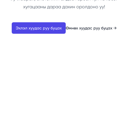
хугацааны дараа дахин оролдоно уу!
Эхлэл хуудас руу буцах
Өмнөх хуудас руу буцах
→