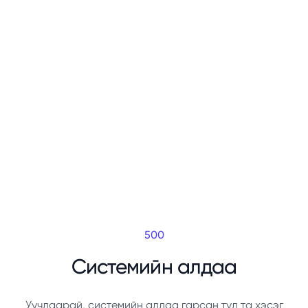
500
Системийн алдаа
Уучлаарай, системийн алдаа гарсан тул та хэсэг