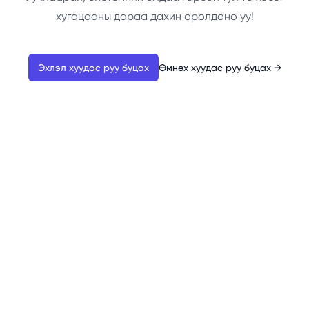
хугацааны дараа дахин оролдоно уу!
Эхлэл хуудас руу буцах
Өмнөх хуудас руу буцах
→