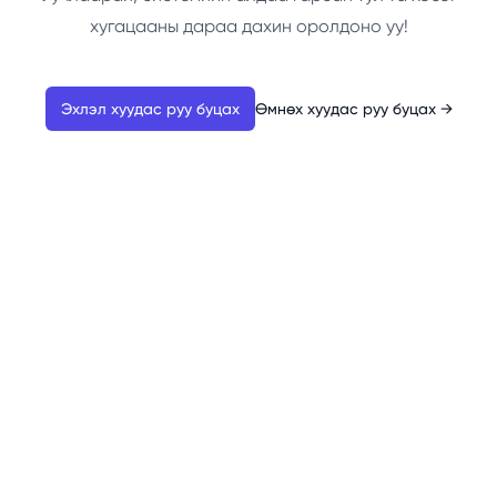
хугацааны дараа дахин оролдоно уу!
Эхлэл хуудас руу буцах
Өмнөх хуудас руу буцах
→