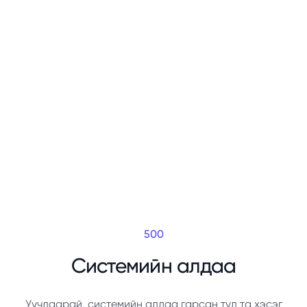
500
Системийн алдаа
Уучлаарай, системийн алдаа гарсан тул та хэсэг