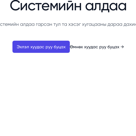
Системийн алдаа
стемийн алдаа гарсан тул та хэсэг хугацааны дараа дахи
Эхлэл хуудас руу буцах
Өмнөх хуудас руу буцах
→