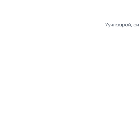
Уучлаарай, си