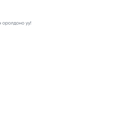
н оролдоно уу!