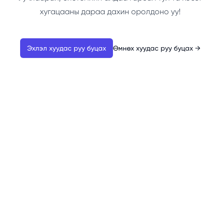
хугацааны дараа дахин оролдоно уу!
Эхлэл хуудас руу буцах
Өмнөх хуудас руу буцах
→