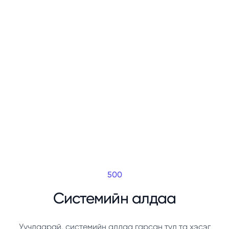
500
Системийн алдаа
Уучлаарай, системийн алдаа гарсан тул та хэсэг