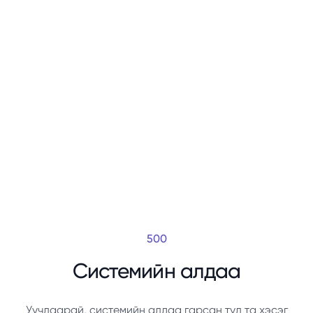
500
Системийн алдаа
Уучлаарай, системийн алдаа гарсан тул та хэсэг