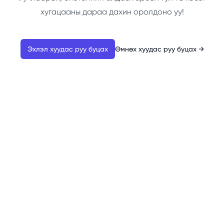
хугацааны дараа дахин оролдоно уу!
Эхлэл хуудас руу буцах
Өмнөх хуудас руу буцах
→