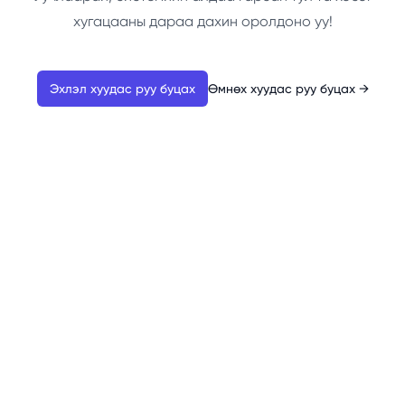
хугацааны дараа дахин оролдоно уу!
Эхлэл хуудас руу буцах
Өмнөх хуудас руу буцах
→