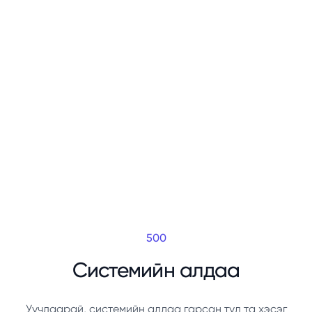
500
Системийн алдаа
Уучлаарай, системийн алдаа гарсан тул та хэсэг