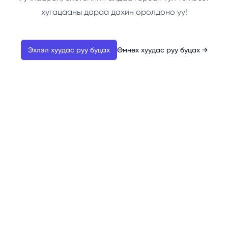
хугацааны дараа дахин оролдоно уу!
Эхлэл хуудас руу буцах
Өмнөх хуудас руу буцах
→