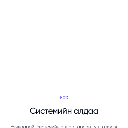
500
Системийн алдаа
Уучлаарай, системийн алдаа гарсан тул та хэсэг