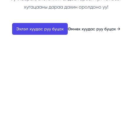
хугацааны дараа дахин оролдоно уу!
Эхлэл хуудас руу буцах
Өмнөх хуудас руу буцах
→