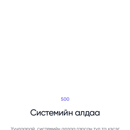
500
Системийн алдаа
Уучлаарай, системийн алдаа гарсан тул та хэсэг