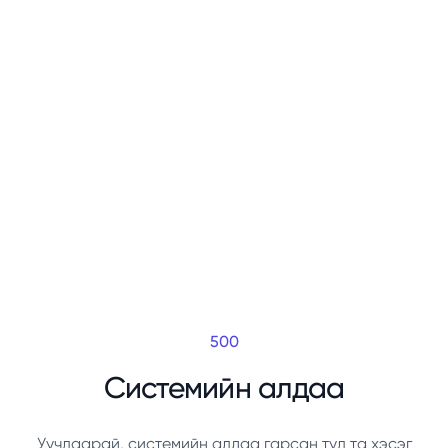
500
Системийн алдаа
Уучлаарай, системийн алдаа гарсан тул та хэсэг