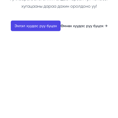
хугацааны дараа дахин оролдоно уу!
Эхлэл хуудас руу буцах
Өмнөх хуудас руу буцах
→