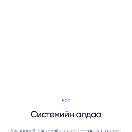
500
Системийн алдаа
Уучлаарай, системийн алдаа гарсан тул та хэсэг