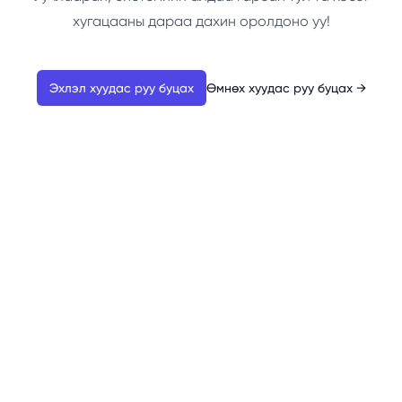
хугацааны дараа дахин оролдоно уу!
Эхлэл хуудас руу буцах
Өмнөх хуудас руу буцах
→