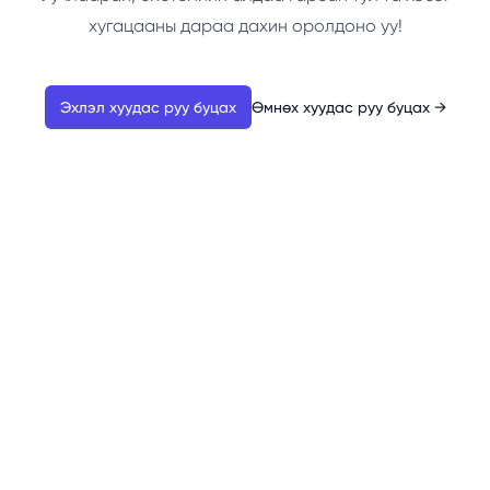
хугацааны дараа дахин оролдоно уу!
Эхлэл хуудас руу буцах
Өмнөх хуудас руу буцах
→