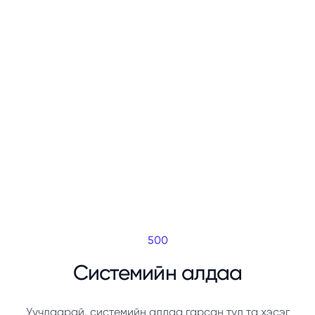
500
Системийн алдаа
Уучлаарай, системийн алдаа гарсан тул та хэсэг