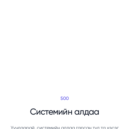
500
Системийн алдаа
Уучлаарай, системийн алдаа гарсан тул та хэсэг