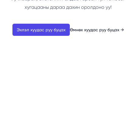
хугацааны дараа дахин оролдоно уу!
Эхлэл хуудас руу буцах
Өмнөх хуудас руу буцах
→