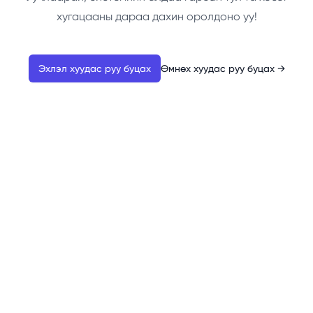
хугацааны дараа дахин оролдоно уу!
Эхлэл хуудас руу буцах
Өмнөх хуудас руу буцах
→