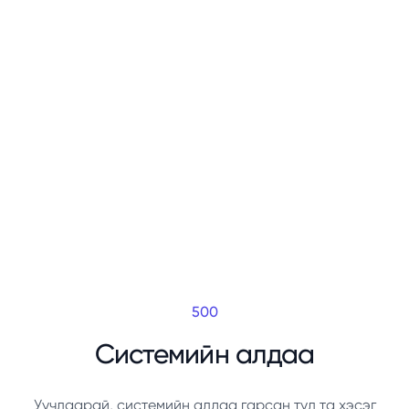
500
Системийн алдаа
Уучлаарай, системийн алдаа гарсан тул та хэсэг