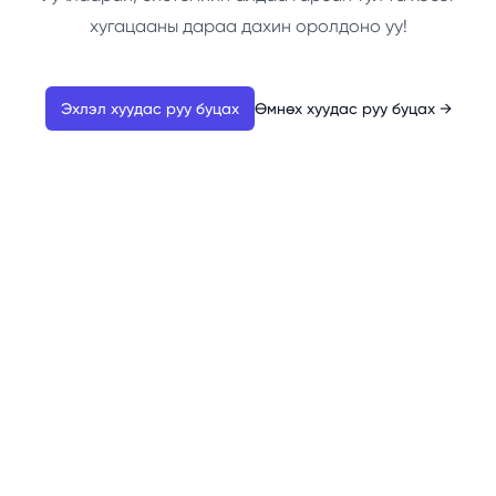
хугацааны дараа дахин оролдоно уу!
Эхлэл хуудас руу буцах
Өмнөх хуудас руу буцах
→