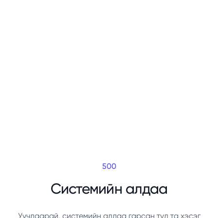
500
Системийн алдаа
Уучлаарай, системийн алдаа гарсан тул та хэсэг