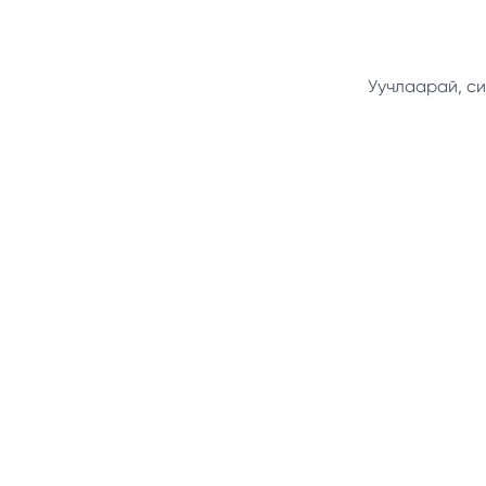
Уучлаарай, си