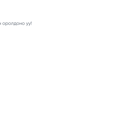
н оролдоно уу!