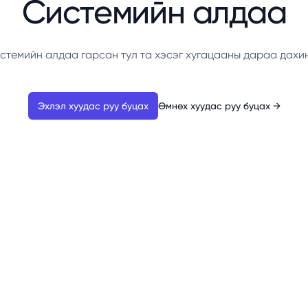
Системийн алдаа
стемийн алдаа гарсан тул та хэсэг хугацааны дараа дахи
Эхлэл хуудас руу буцах
Өмнөх хуудас руу буцах
→